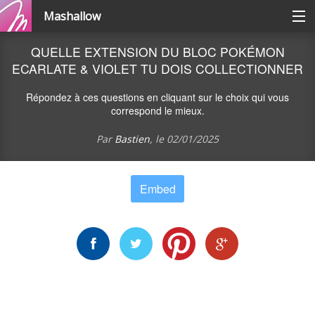
Mashallow
Catégories
QUELLE EXTENSION DU BLOC POKÉMON
ECARLATE & VIOLET TU DOIS COLLECTIONNER
Se connecter / s'inscrire
Répondez à ces questions en cliquant sur le choix qui vous
correspond le mieux.
Créer une battle
Par
Bastien
, le
02/01/2025
Créer un quizz
Embed