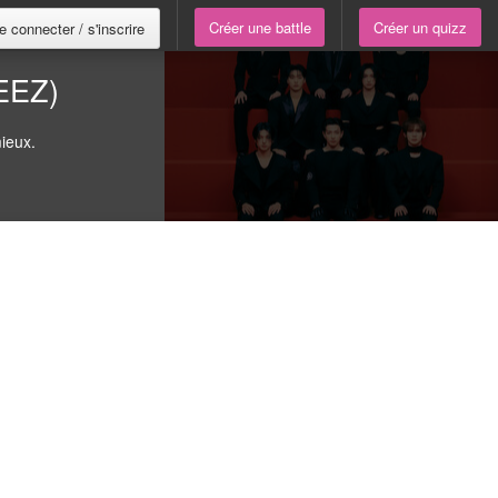
Créer une battle
Créer un quizz
e connecter / s'inscrire
EEZ)
ieux.