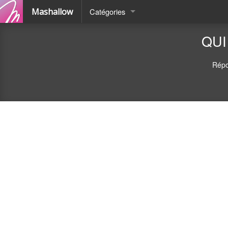
Mashallow
Catégories
Quizz
QUI
Battle
Répo