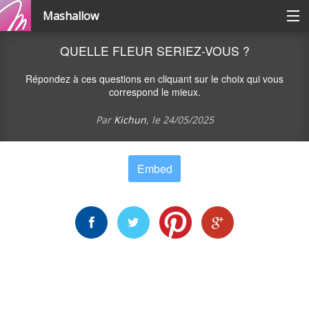
Mashallow
Catégories
QUELLE FLEUR SERIEZ-VOUS ?
Répondez à ces questions en cliquant sur le choix qui vous
Se connecter / s'inscrire
correspond le mieux.
Par
Kichun
, le
24/05/2025
Créer une battle
Embed
Créer un quizz