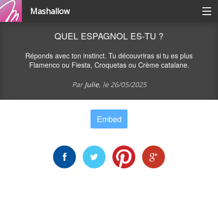
Mashallow
Catégories
QUEL ESPAGNOL ES-TU ?
Réponds avec ton instinct. Tu découvriras si tu es plus
Se connecter / s'inscrire
Flamenco ou Fiesta, Croquetas ou Crème catalane.
Par
Julie
, le
26/05/2025
Créer une battle
Embed
Créer un quizz