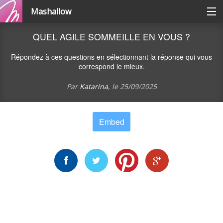
Mashallow
Catégories
QUEL AGILE SOMMEILLE EN VOUS ?
Répondez à ces questions en sélectionnant la réponse qui vous
Se connecter / s'inscrire
correspond le mieux.
Par
Katarina
, le
25/09/2025
Créer une battle
Embed
Créer un quizz