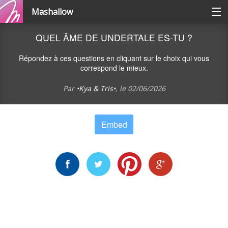
Mashallow
Catégories
QUEL ÂME DE UNDERTALE ES-TU ?
Répondez à ces questions en cliquant sur le choix qui vous
Se connecter / s'inscrire
correspond le mieux.
Par
•Kya & Tris•
, le
02/06/2026
Créer une battle
Embed
Créer un quizz