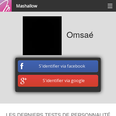
Mashallow
Catégories
Omsaé
Se connecter / s'inscrire
Créer une battle
S'identifier via facebook
Créer un quizz
S'identifier via google
LES DERNIERS TESTS DE PERSONNALITÉ