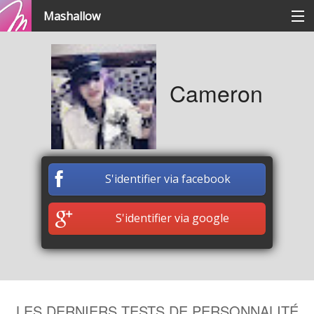
Mashallow
Catégories
Cameron
Se connecter / s'inscrire
Créer une battle
S'identifier via facebook
Créer un quizz
S'identifier via google
LES DERNIERS TESTS DE PERSONNALITÉ