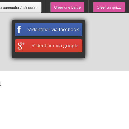
Créer une battle
Créer un quizz
e connecter / s'inscrire
S'identifier via facebook
S'identifier via google
N