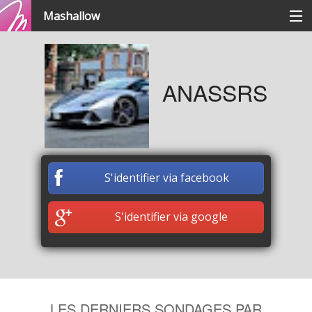
Mashallow
Catégories
ANASSRS
Se connecter / s'inscrire
Créer une battle
S'identifier via facebook
Créer un quizz
S'identifier via google
LES DERNIERS SONDAGES PAR