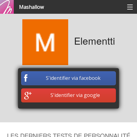
Mashallow
Catégories
Elementti
Se connecter / s'inscrire
Créer une battle
S'identifier via facebook
Créer un quizz
S'identifier via google
LES DERNIERS TESTS DE PERSONNALITÉ