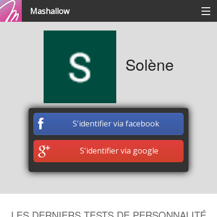
Mashallow
Catégories
Solène
Se connecter / s'inscrire
Créer une battle
S'identifier via facebook
Créer un quizz
S'identifier via google
LES DERNIERS TESTS DE PERSONNALITÉ