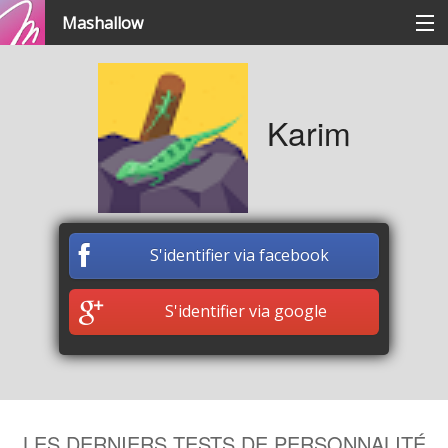
Mashallow
Catégories
Karim
Se connecter / s'inscrire
Créer une battle
S'identifier via facebook
Créer un quizz
S'identifier via google
LES DERNIERS TESTS DE PERSONNALITÉ