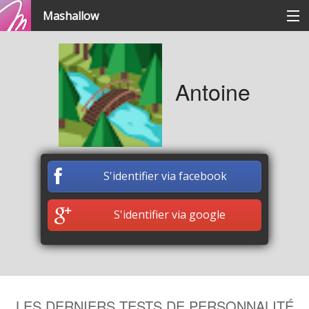
Mashallow
Catégories
Antoine
Se connecter / s'inscrire
Créer une battle
S'identifier via facebook
Créer un quizz
S'identifier via google
LES DERNIERS TESTS DE PERSONNALITÉ